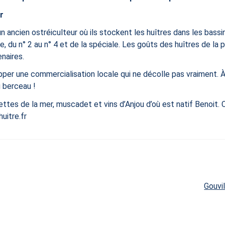
r
 ancien ostréiculteur où ils stockent les huîtres dans les bass
e, du n° 2 au n° 4 et de la spéciale. Les goûts des huîtres de l
enaires.
er une commercialisation locale qui ne décolle pas vraiment. À C
 berceau !​
llettes de la mer, muscadet et vins d’Anjou d’où est natif Benoit. 
uitre.fr
Articl
Gouvil
suivan