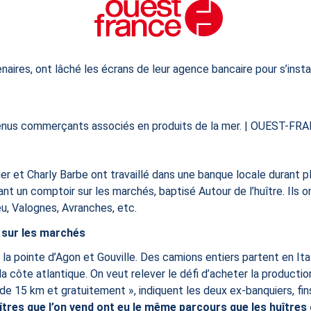
naires, ont lâché les écrans de leur agence bancaire pour s’inst
venus commerçants associés en produits de la mer. | OUEST-FR
ier et Charly Barbe ont travaillé dans une banque locale durant 
t un comptoir sur les marchés, baptisé Autour de l’huître. Ils 
u, Valognes, Avranches, etc.
e sur les marchés
la pointe d’Agon et Gouville. Des camions entiers partent en Itali
côte atlantique. On veut relever le défi d’acheter la production 
e 15 km et gratuitement », ​indiquent les deux ex-banquiers, fi
îtres que l’on vend ont eu le même parcours que les huîtres