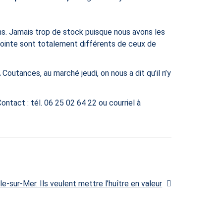
ins. Jamais trop de stock puisque nous avons les
a pointe sont totalement différents de ceux de
outances, au marché jeudi, on nous a dit qu’il n’y
Contact : tél. 06 25 02 64 22 ou courriel à
e
le-sur-Mer. Ils veulent mettre l’huître en valeur
t :