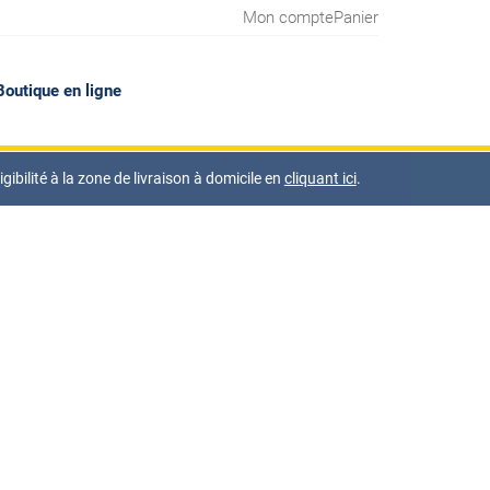
Mon compte
Panier
Boutique en ligne
ibilité à la zone de livraison à domicile en
cliquant ici
.