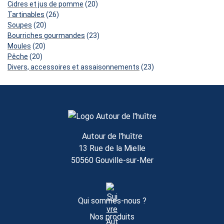
produits
20
Cidres et jus de pomme
20
26
produits
Tartinables
26
20
produits
Soupes
20
produits
23
Bourriches gourmandes
23
20
produits
Moules
20
20
produits
Pêche
20
produits
23
Divers, accessoires et assaisonnements
23
produits
Autour de l'huître
13 Rue de la Mielle
50560 Gouville-sur-Mer
Qui sommes-nous ?
Nos produits