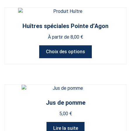
Huîtres spéciales Pointe d’Agon
À partir de
8,00
€
Ce
Choix des options
produit
a
plusieurs
variations.
Les
options
peuvent
Jus de pomme
être
choisies
5,00
€
sur
la
Lire la suite