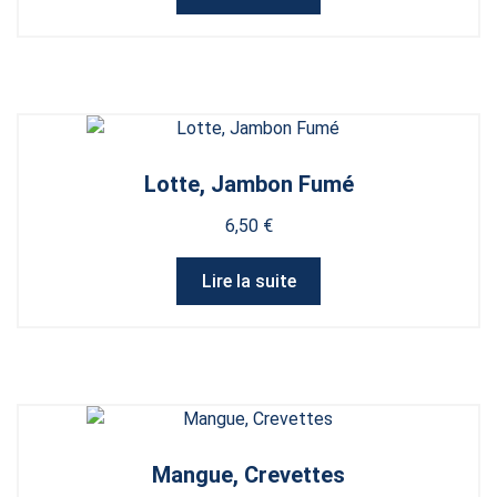
page
du
produit
Lotte, Jambon Fumé
6,50
€
Lire la suite
Mangue, Crevettes