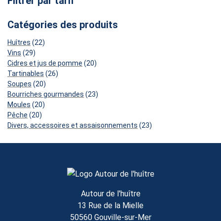
Filtrer par tarif
Catégories des produits
22
Huîtres
22
29
produits
Vins
29
produits
20
Cidres et jus de pomme
20
26
produits
Tartinables
26
20
produits
Soupes
20
produits
23
Bourriches gourmandes
23
20
produits
Moules
20
20
produits
Pêche
20
produits
23
Divers, accessoires et assaisonnements
23
produits
Autour de l'huître
13 Rue de la Mielle
50560 Gouville-sur-Mer