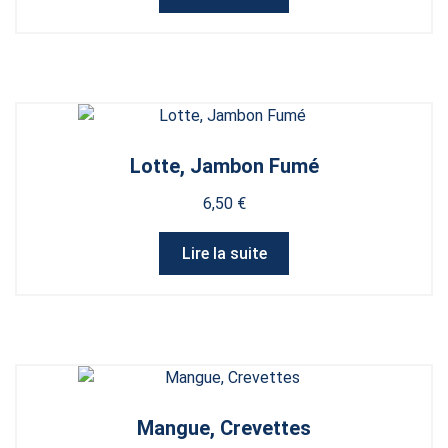
page
du
produit
Lotte, Jambon Fumé
6,50
€
Lire la suite
Mangue, Crevettes