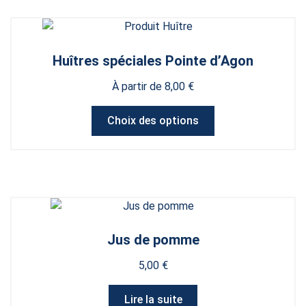
Huîtres spéciales Pointe d’Agon
À partir de
8,00
€
Ce
Choix des options
produit
a
plusieurs
variations.
Les
options
peuvent
Jus de pomme
être
choisies
5,00
€
sur
la
Lire la suite