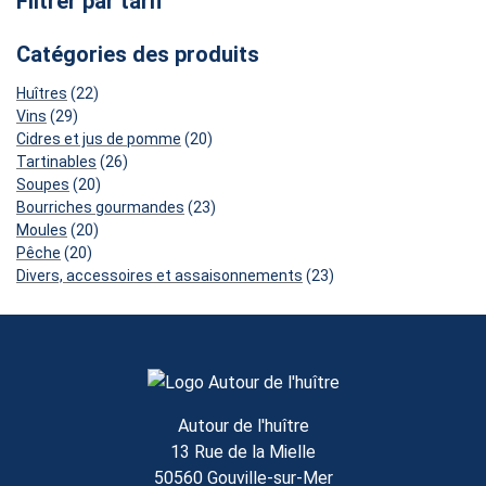
Filtrer par tarif
Catégories des produits
22
Huîtres
22
29
produits
Vins
29
produits
20
Cidres et jus de pomme
20
26
produits
Tartinables
26
20
produits
Soupes
20
produits
23
Bourriches gourmandes
23
20
produits
Moules
20
20
produits
Pêche
20
produits
23
Divers, accessoires et assaisonnements
23
produits
Autour de l'huître
13 Rue de la Mielle
50560 Gouville-sur-Mer