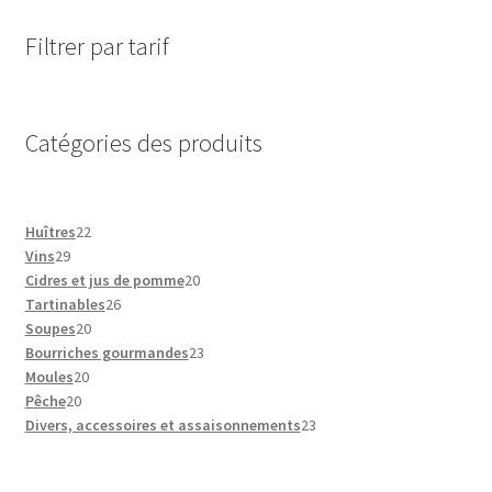
Filtrer par tarif
Catégories des produits
22
Huîtres
22
29
produits
Vins
29
produits
20
Cidres et jus de pomme
20
26
produits
Tartinables
26
20
produits
Soupes
20
produits
23
Bourriches gourmandes
23
20
produits
Moules
20
20
produits
Pêche
20
produits
23
Divers, accessoires et assaisonnements
23
produits